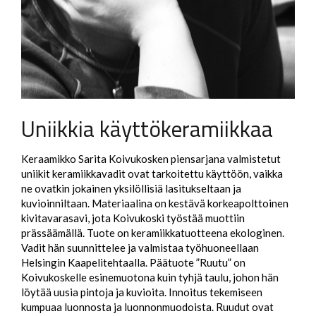
Uniikkia käyttökeramiikkaa
Keraamikko Sarita Koivukosken piensarjana valmistetut
uniikit keramiikkavadit ovat tarkoitettu käyttöön, vaikka
ne ovatkin jokainen yksilöllisiä lasitukseltaan ja
kuvioinniltaan. Materiaalina on kestävä korkeapolttoinen
kivitavarasavi, jota Koivukoski työstää muottiin
prässäämällä. Tuote on keramiikkatuotteena ekologinen.
Vadit hän suunnittelee ja valmistaa työhuoneellaan
Helsingin Kaapelitehtaalla. Päätuote ”Ruutu” on
Koivukoskelle esinemuotona kuin tyhjä taulu, johon hän
löytää uusia pintoja ja kuvioita. Innoitus tekemiseen
kumpuaa luonnosta ja luonnonmuodoista. Ruudut ovat